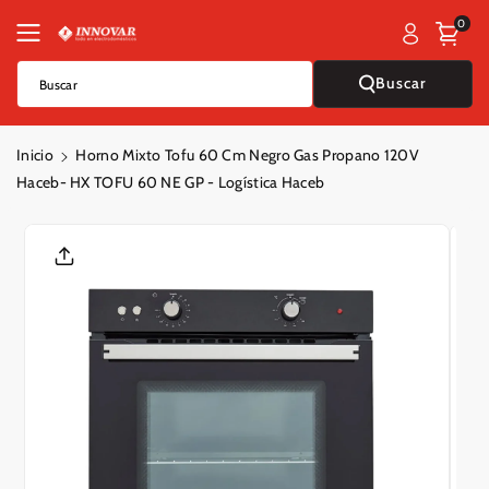
Saltar Al
0
Contenido
Buscar
Buscar
Inicio
Horno Mixto Tofu 60 Cm Negro Gas Propano 120V
Haceb- HX TOFU 60 NE GP - Logí­stica Haceb
Saltar A La
Informació
N Del
Producto