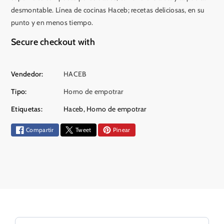
d
p
desmontable. Línea de cocinas Haceb; recetas deliciosas, en su
p
a
a
r
punto y en menos tiempo.
r
a
Secure checkout with
a
H
H
o
M
o
r
é
Vendedor:
HACEB
r
n
t
n
o
Tipo:
Horno de empotrar
o
m
o
Etiquetas:
Haceb
,
Horno de empotrar
m
i
d
i
x
o
Compartir
Tweet
Pinear
x
t
s
t
o
d
o
T
e
T
o
p
o
f
a
f
u
u
6
g
6
0
o
0
c