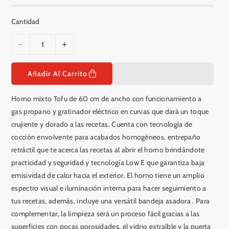
e
l
r
a
t
r
Cantidad
a
D
A
i
u
s
m
Añadir Al Carrito
m
e
i
n
Horno mixto Tofu de 60 cm de ancho con funcionamiento a
n
t
gas propano y gratinador eléctrico en curvas que dará un toque
u
a
crujiente y dorado a las recetas. Cuenta con tecnología de
i
r
cocción envolvente para acabados homogéneos, entrepaño
r
c
c
a
retráctil que te acerca las recetas al abrir el horno brindándote
a
n
practicidad y seguridad y tecnología Low E que garantiza baja
n
t
emisividad de calor hacia el exterior. El horno tiene un amplio
t
i
espectro visual e iluminación interna para hacer seguimiento a
i
d
tus recetas, además, incluye una versátil bandeja asadora . Para
d
a
complementar, la limpieza será un proceso fácil gracias a las
a
d
superficies con pocas porosidades, el vidrio extraíble y la puerta