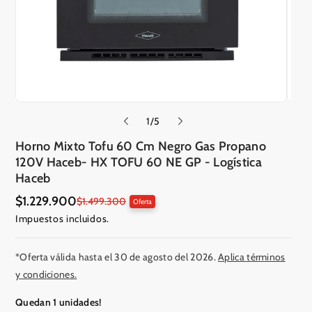
d
1
/
5
e
Horno Mixto Tofu 60 Cm Negro Gas Propano
120V Haceb- HX TOFU 60 NE GP - Logí­stica
Haceb
$1.229.900
P
P
$1.499.300
Oferta
r
r
Impuestos incluidos.
e
e
c
c
i
i
o
o
*Oferta válida hasta el 30 de agosto del 2026.
Aplica términos
e
r
y condiciones.
n
e
o
g
f
u
Quedan 1 unidades!