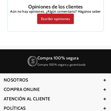
c
m
Opiniones de los clientes
m
n
Aún no hay opiniones. ¿Algún comentario? Háganos saber
n
e
Escribir opiniones
e
g
g
r
r
o
o
g
g
a
a
s
s
p
p
r
Compra 100% segura
l
r
o
Compra 100% segura y garantizada
o
p
p
a
a
n
NOSOTROS
n
o
Quiénes Somos
COMPRA ONLINE
o
1
Nuestras Tiendas
1
2
Preguntas Frecuentes
ATENCIÓN AL CLIENTE
2
0
Marcas Aliadas
Compra Segura
0
V
Servició Técnico
POLÍTICAS
Contáctenos