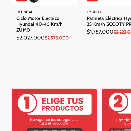
HYUNDAI
HYUNDAI
Ciclo Motor Eléctrico
Patineta Eléctrica H
Hyundai 40-45 Km/h
25 Km/h SCOOTY P
ZUMO
$1.757.000
Precio
Precio
$2.222.
$2.027.000
Precio
Precio
$2.573.000
en
regular
en
regular
oferta
oferta