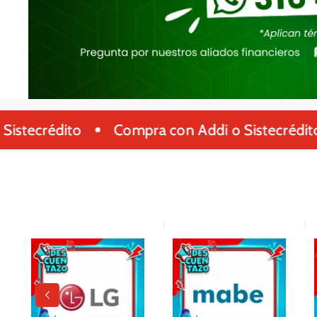
ecrédito
Compra con Addi o Sistecrédito