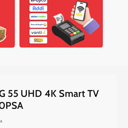
 LG 55 UHD 4K Smart TV
00PSA
as