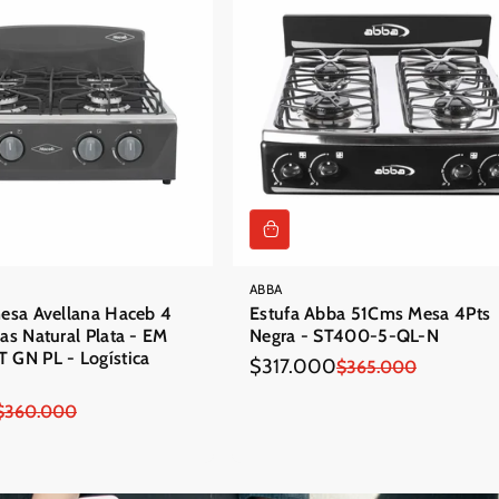
ABBA
mesa Avellana Haceb 4
Estufa Abba 51Cms Mesa 4Pts
as Natural Plata - EM
Negra - ST400-5-QL-N
 GN PL - Logística
$317.000
Precio
Precio
$365.000
en
regular
$360.000
oferta