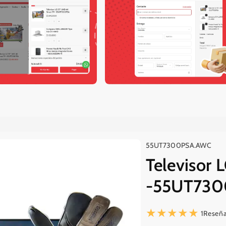
SKU:
55UT7300PSA.AWC
Televisor
-55UT73
1Reseñ