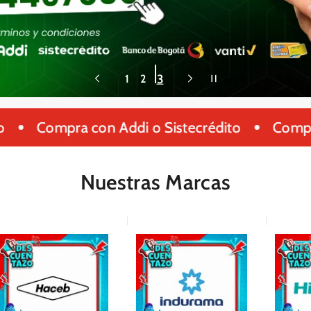
3
1
2
Compra con Addi o Sistecrédito
Compra co
Nuestras Marcas