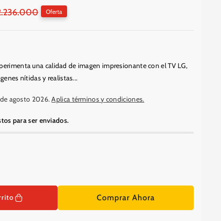
2.236.000
Oferta
erimenta una calidad de imagen impresionante con el TV LG,
enes nítidas y realistas...
1 de agosto 2026.
Aplica términos y condiciones.
stos para ser enviados.
ar
d
Comprar Ahora
rrito
r