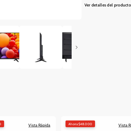
55
55
Ver detalles del producto
UHD
UHD
4K
4K
Smart
Smart
TV
TV
-55UT7300PSA
-55UT
0
Ahorra $48.000
Vista Rápida
Vista 