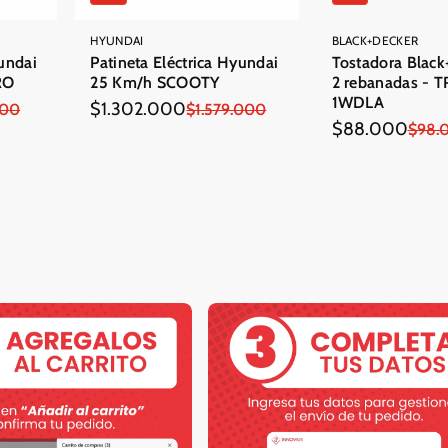
HYUNDAI
BLACK+DECKER
yundai
Patineta Eléctrica Hyundai
Tostadora Black
RO
25 Km/h SCOOTY
2 rebanadas - 
1WDLA
$1.302.000
000
Precio
Precio
$1.579.000
$88.000
Precio
Precio
$98.
en
regular
en
regular
oferta
oferta