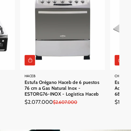
HACEB
CHALLEN
Estufa Orégano Haceb de 6 puestos
Estufa 
76 cm a Gas Natural Inox -
Acero I
ESTORG76-INOX - Logística Haceb
6860
$2.077.000
$1.158
Precio
Precio
$2.607.000
Precio
Precio
en
regular
en
regular
oferta
oferta