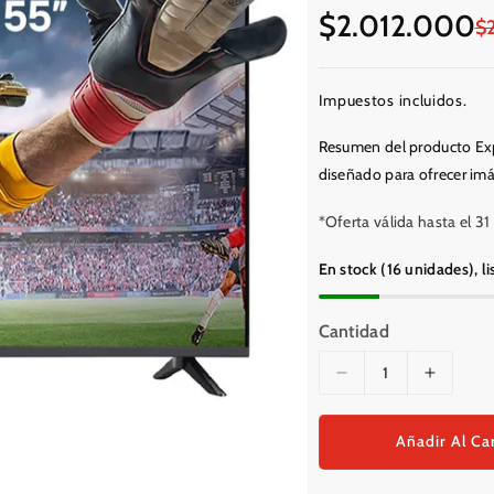
Precio
Precio
$2.012.000
$
en
regular
oferta
Impuestos incluidos.
Resumen del producto Exp
diseñado para ofrecer imág
*Oferta válida hasta el 3
En stock (16 unidades), li
Cantidad
Disminuir
Aument
cantidad
cantida
para
para
Añadir Al Ca
Televisor
Televiso
LG
LG