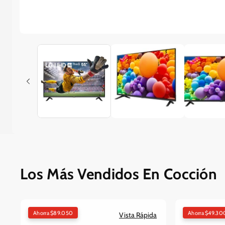
Los Más Vendidos En Cocción
Ahorra $89.050
Ahorra $49.30
Vista Rápida