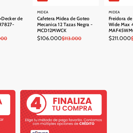
MIDEA
MIDEA
+Decker de
Cafetera Midea de Goteo
Freidora de
TR7827-
Mecanica 12 Tazas Negra -
Wide Max 4
MCD12MWCK
MAF45WM
$106.000
$211.000
000
Precio
Precio
$113.000
Precio
Precio
en
regular
en
regular
oferta
oferta