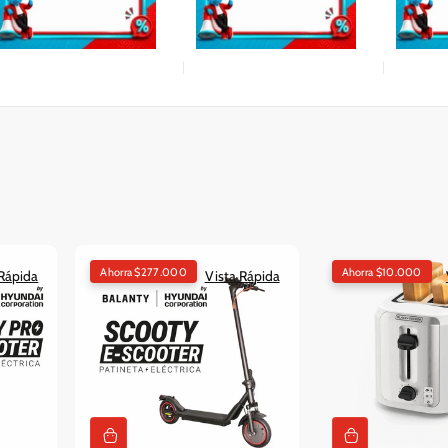
Ahorra $277.000
Ahorra $10.000
 Rápida
Vista Rápida