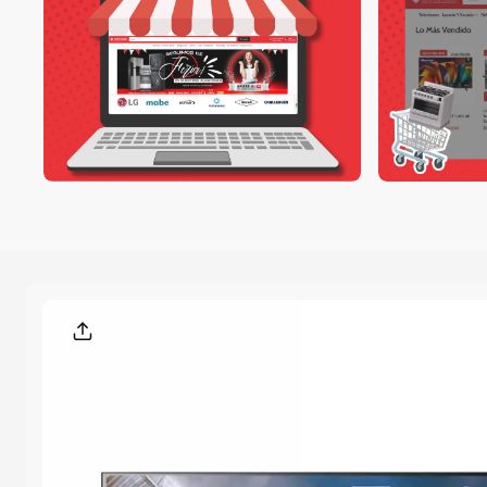
Saltar A La
Informació
N Del
Producto