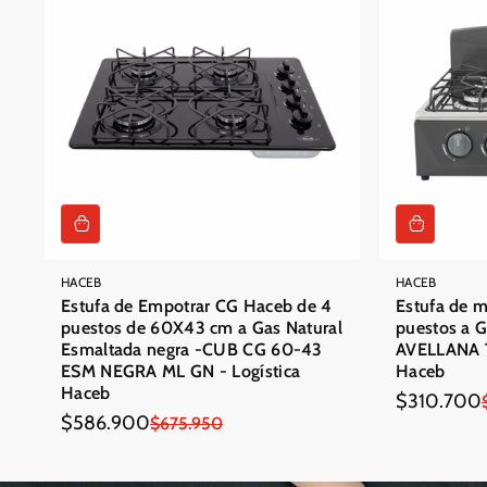
HACEB
HACEB
Estufa de Empotrar CG Haceb de 4
Estufa de 
puestos de 60X43 cm a Gas Natural
puestos a G
Esmaltada negra -CUB CG 60-43
AVELLANA T
ESM NEGRA ML GN - Logística
Haceb
Haceb
$310.700
Precio
Precio
$586.900
Precio
Precio
$675.950
en
regular
en
regular
oferta
oferta